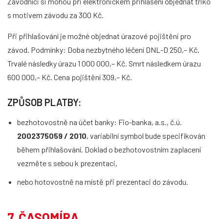
Závodníci si mohou při elektronickém přihlášení objednat triko
s motivem závodu za 300 Kč.
Při přihlašování je možné objednat úrazové pojištění pro
závod. Podmínky: Doba nezbytného léčení DNL-D 250,– Kč.
Trvalé následky úrazu 1 000 000,– Kč. Smrt následkem úrazu
600 000,– Kč. Cena pojištění 309,– Kč.
ZPŮSOB PLATBY:
bezhotovostně na účet banky: Fio-banka, a.s., č.ú.
2002375059 / 2010
, variabilní symbol bude specifikován
během přihlašování. Doklad o bezhotovostním zaplacení
vezměte s sebou k prezentaci,
nebo hotovostně na místě při prezentaci do závodu.
7. ČASOMÍRA