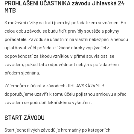
PROHLÁŠENÍ ÚČASTNÍKA závodu Jihlavská 24
MTB
S možnými riziky na trati jsem byl pořadatelem seznámen. Po
celou dobu závodu se budu řídit pravidly soutěže a pokyny
pořadatele. Závodu se účastním na vlastní nebezpečí a nebudu
uplatňovat vůči pořadateli žádné nároky vyplývající z
odpovědnosti za škodu vzniklou v přímé souvislosti se
závodem, pokud tato odpovědnost nebyla s pořadatelem
předem sjednána.
Zájemcům o účast v závodech JIHLAVSKÁ24MTB
doporučujeme uzavřít k tomu účelu pojistnou smlouvu a před
závodem se podrobit lékařskému vyšetření.
START ZÁVODU
Start jednotlivých závodů je hromadný po kategoriích