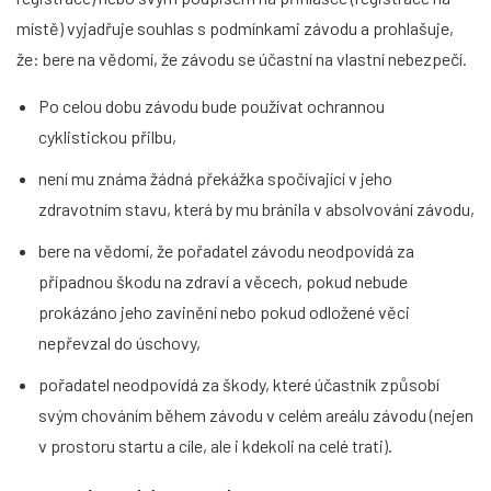
místě) vyjadřuje souhlas s podmínkami závodu a prohlašuje,
že: bere na vědomí, že závodu se účastní na vlastní nebezpečí.
Po celou dobu závodu bude používat ochrannou
cyklistickou přilbu,
není mu známa žádná překážka spočívající v jeho
zdravotním stavu, která by mu bránila v absolvování závodu,
bere na vědomí, že pořadatel závodu neodpovídá za
případnou škodu na zdraví a věcech, pokud nebude
prokázáno jeho zavinění nebo pokud odložené věci
nepřevzal do úschovy,
pořadatel neodpovídá za škody, které účastník způsobí
svým chováním během závodu v celém areálu závodu (nejen
v prostoru startu a cíle, ale i kdekoli na celé trati).