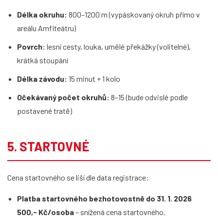
Délka okruhu:
800–1200 m (vypáskovaný okruh přímo v
areálu Amfiteátru)
Povrch:
lesní cesty, louka, umělé překážky (volitelné),
krátká stoupání
Délka závodu:
15 minut + 1 kolo
Očekávaný počet okruhů:
8–15 (bude odvislé podle
postavené tratě)
5. STARTOVNÉ
Cena startovného se liší dle data registrace:
Platba startovného bezhotovostně do 31. 1. 2026
500,- Kč/osoba
– snížená cena startovného.