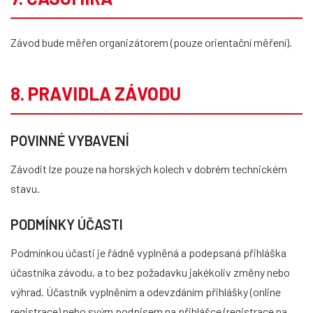
Závod bude měřen organizátorem (pouze orientační měření).
8. PRAVIDLA ZÁVODU
POVINNÉ VYBAVENÍ
Závodit lze pouze na horských kolech v dobrém technickém
stavu.
PODMÍNKY ÚČASTI
Podmínkou účasti je řádně vyplněná a podepsaná přihláška
účastníka závodu, a to bez požadavku jakékoliv změny nebo
výhrad. Účastník vyplněním a odevzdáním přihlášky (online
registrace) nebo svým podpisem na přihlášce (registrace na