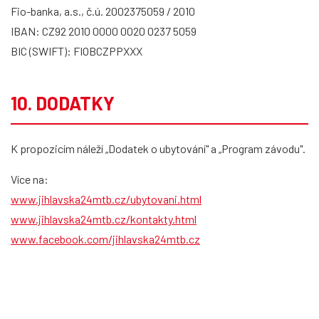
Fio-banka, a.s., č.ú. 2002375059 / 2010
IBAN: CZ92 2010 0000 0020 0237 5059
BIC (SWIFT): FIOBCZPPXXX
10. DODATKY
K propozicím náleží „Dodatek o ubytování" a „Program závodu".
Více na:
www.jihlavska24mtb.cz/ubytovani.html
www.jihlavska24mtb.cz/kontakty.html
www.facebook.com/jihlavska24mtb.cz